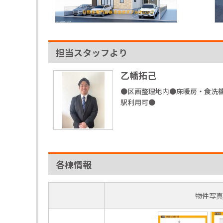
担当スタッフより
乙幡拓己
●区画整理地内●床暖房・食洗機
駅利用可●
各棟情報
物件写真