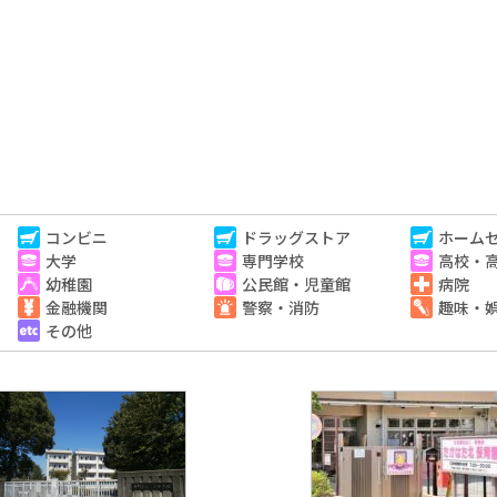
コンビニ
ドラッグストア
ホーム
大学
専門学校
高校・
幼稚園
公民館・児童館
病院
金融機関
警察・消防
趣味・
その他