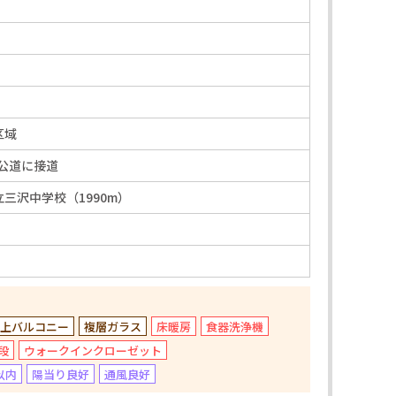
区域
M公道に接道
三沢中学校（1990m）
以上バルコニー
複層ガラス
床暖房
食器洗浄機
段
ウォークインクローゼット
以内
陽当り良好
通風良好