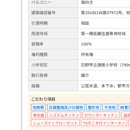
バルコニー
南向き
建築確認番号
第25UDI1W建07972号、
引渡時期
相談
用途地域
第一種低層住居専用地域
容積率
100％
権利種類
所有権
小学校区
日野市立潤徳小学校（790
取引態様
媒介
設備
公営水道、本下水、都市ガ
こだわり項目
始発駅
区画整理及び分譲地
整形地
平坦地
緑豊
浄水器
システムキッチン
カウンターキッチン
温
シューズインクローゼット
TVモニタ付インターホン