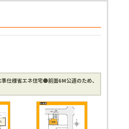
水準仕様省エネ住宅●前面6M公道のため、