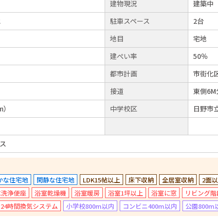
建物現況
建築中
他
駐車スペース
2台
地目
宅地
建ぺい率
50％
都市計画
市街化
接道
東側6
m）
中学校区
日野市立
ス
かな住宅地
閑静な住宅地
LDK15帖以上
床下収納
全居室収納
2面
水洗浄便座
浴室乾燥機
浴室暖房
浴室1坪以上
浴室に窓
リビング階
24時間換気システム
小学校800m以内
コンビニ400m以内
公園800m