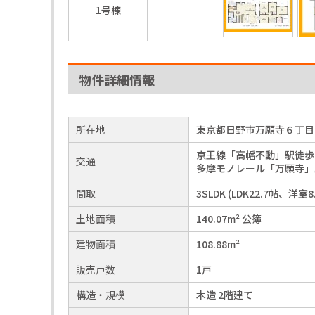
1号棟
物件詳細情報
所在地
東京都日野市万願寺６丁目
京王線「高幡不動」駅徒歩
交通
多摩モノレール「万願寺」
間取
3SLDK (LDK22.7帖、洋
土地面積
140.07m² 公簿
建物面積
108.88m²
販売戸数
1戸
構造・規模
木造 2階建て