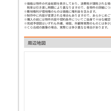
※価格は物件の代金総額を表示しており、消費税が課税される場合
税率は引き渡し時期により異なりますので、各物件の詳細につ
※敷地権利が借地権のものは価格に権利金を含みます。
※制作中に内容が変更される場合もありますので、あらかじめご
※購入の前には物件内容や契約条件についてご自身で十分な確認
※完成予想図はいずれも外構、植栽、外観等実際のものとは多少
※ＣＧ合成の画像の場合、実際とは多少異なる場合があります。
周辺地図