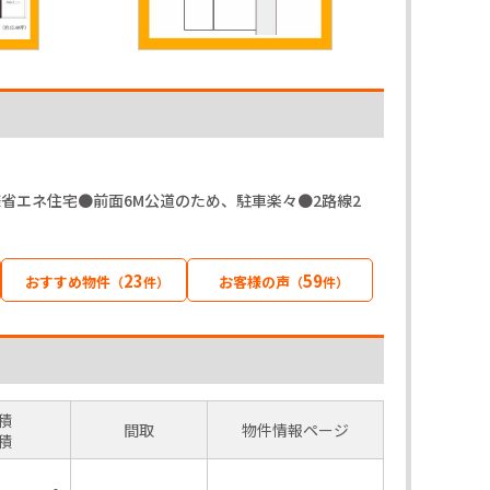
省エネ住宅●前面6M公道のため、駐車楽々●2路線2
23
59
おすすめ物件
お客様の声
（
件）
（
件）
積
間取
物件情報ページ
積