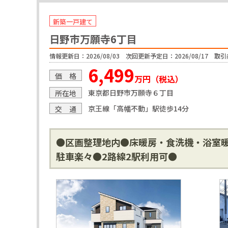
新築一戸建て
日野市万願寺6丁目
情報更新日：2026/08/03 次回更新予定日：2026/08/17 取引
6,499
価 格
万円（税込）
東京都日野市万願寺６丁目
所在地
京王線「高幡不動」駅徒歩14分
交 通
●区画整理地内●床暖房・食洗機・浴室暖
駐車楽々●2路線2駅利用可●