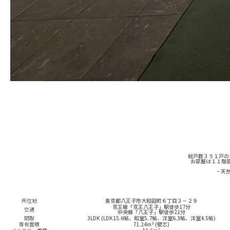
総戸数３５１戸の
お部屋は１１階
・天
所在地
東京都八王子市大和田町６丁目３－２９
京王線「京王八王子」駅徒歩17分
交通
中央線「八王子」駅徒歩21分
間取
3LDK (LDK15.6帖、和室5.7帖、洋室6.3帖、洋室4.5帖)
専有面積
71.24m² (壁芯)