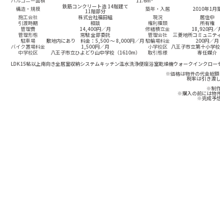
バルコニー面積
11.6m²
鉄筋コンクリート造 14階建て
構造・規模
築年・入居
2010年1月
11階部分
施工会社
株式会社福田組
現況
居住中
引渡時期
相談
権利種類
所有権
管理費
14,400円／月
修繕積立金
18,920円／
管理形態
常駐 全部委託
管理会社
三菱地所コミュニテ
駐車場
敷地内にあり 料金：5,500 ～ 8,000円／月
駐輪場料金
200円／月
バイク置場料金
1,500円／月
小学校区
八王子市立第十小学校
中学校区
八王子市立ひよどり山中学校（1610m）
取引態様
専任媒介
LDK15帖以上
南向き
全居室収納
システムキッチン
温水洗浄便座
浴室乾燥機
ウォークインクロー
※価格は物件の代金総額
税率は引き渡
※制
※購入の前には物
※完成予