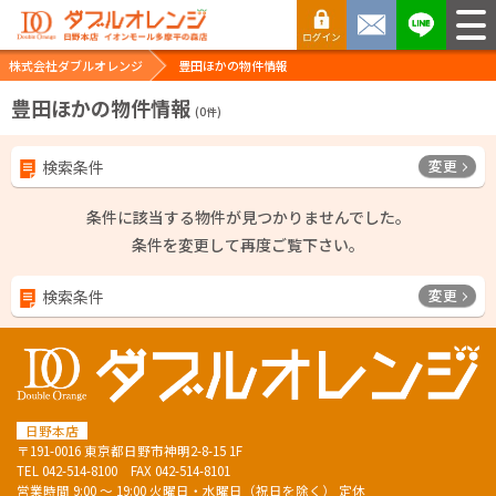
株式会社ダブルオレンジ
豊田ほかの物件情報
豊田ほかの物件情報
(
0
件)
変更
検索条件
条件に該当する物件が見つかりませんでした。
条件を変更して再度ご覧下さい。
変更
検索条件
日野本店
〒191-0016 東京都日野市神明2-8-15 1F
TEL
042-514-8100
FAX 042-514-8101
営業時間 9:00 ～ 19:00 火曜日・水曜日（祝日を除く） 定休