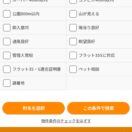
公園800m以内
山が見える
即入居可
陽当り良好
通風良好
眺望良好
管理人常駐
フラット35Sに対応
フラット35・S適合証明書
ペット相談
避暑地
町名を選択
この条件で検索
物件条件のチェックをはずす