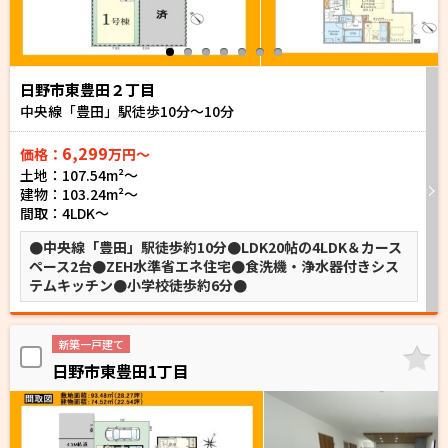
日野市東豊田２丁目
中央線「豊田」駅徒歩
10
分～
10
分
6,299
価格：
万円～
土地：107.54m²〜
建物：103.24m²〜
間取：4LDK～
●中央線「豊田」駅徒歩約10分●LDK20帖の4LDK＆カース
ペース2台●ZEH水準省エネ住宅●食洗機・浄水器付きシス
テムキッチン●小学校徒歩約6分●
新築一戸建て
日野市東豊田1丁目