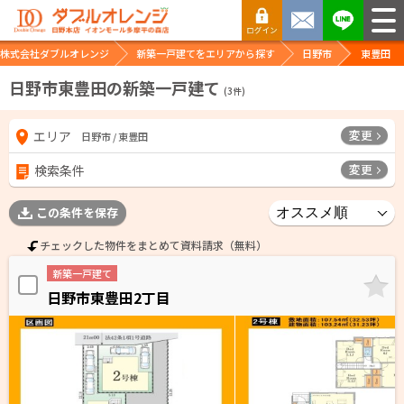
株式会社ダブルオレンジ
新築一戸建てをエリアから探す
日野市
東豊田
日野市東豊田の新築一戸建て
(
3
件)
変更
エリア
日野市 / 東豊田
変更
検索条件
この条件を保存
チェックした物件をまとめて資料請求（無料）
新築一戸建て
日野市東豊田2丁目