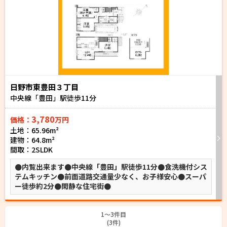
日野市東豊田３丁目
中央線「豊田」駅徒歩
11
分
3,780
価格：
万円
土地：65.96m²
建物：64.8m²
間取：2SLDK
●内覧出来ます●中央線「豊田」駅徒歩11分●食洗機付シス
テムキッチン●前面道路交通量少なく、お子様安心●スーパ
ー徒歩約2分●閑静な住宅街●
1〜3件目
(3件)