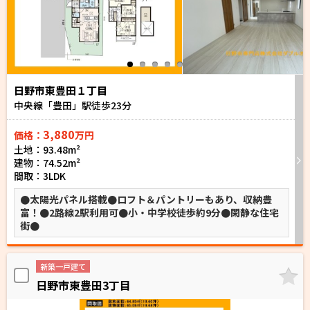
日野市東豊田１丁目
中央線「豊田」駅徒歩
23
分
3,880
価格：
万円
土地：93.48m²
建物：74.52m²
間取：3LDK
●太陽光パネル搭載●ロフト＆パントリーもあり、収納豊
富！●2路線2駅利用可●小・中学校徒歩約9分●閑静な住宅
街●
新築一戸建て
日野市東豊田3丁目