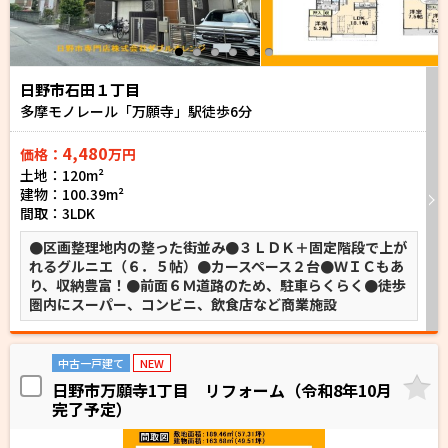
日野市石田１丁目
多摩モノレール「万願寺」駅徒歩
6
分
4,480
価格：
万円
土地：120m²
建物：100.39m²
間取：3LDK
●区画整理地内の整った街並み●３ＬＤＫ＋固定階段で上が
れるグルニエ（６．５帖）●カースペース２台●ＷＩＣもあ
り、収納豊富！●前面６Ｍ道路のため、駐車らくらく●徒歩
圏内にスーパー、コンビニ、飲食店など商業施設
中古一戸建て
NEW
日野市万願寺1丁目 リフォーム（令和8年10月
完了予定）