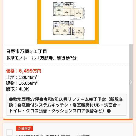
日野市万願寺１丁目
多摩モノレール「万願寺」駅徒歩
7
分
6,499
価格：
万円
土地：189.46m²
建物：163.68m²
間取：4LDK
●敷地面積57坪●令和8年10月リフォーム完了予定（新規交
換：食洗機付システムキッチン・浴室暖房付UB・洗面台・
トイレ・クロス張替・クッションフロア張替など）●
会員限定