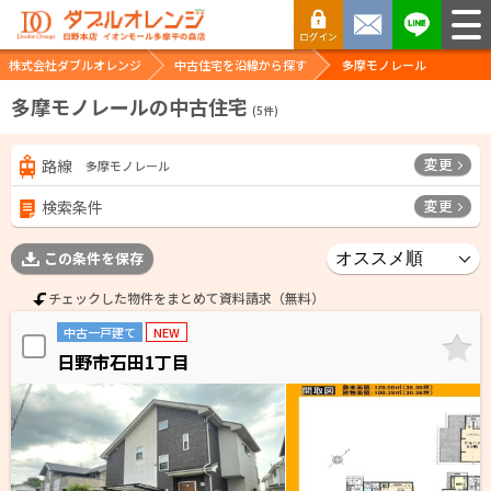
株式会社ダブルオレンジ
中古住宅を沿線から探す
多摩モノレール
多摩モノレールの中古住宅
(
5
件)
変更
路線
多摩モノレール
変更
検索条件
この条件を保存
チェックした物件をまとめて資料請求（無料）
中古一戸建て
NEW
日野市石田1丁目