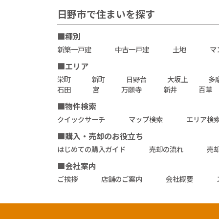
日野市で住まいを探す
■種別
新築一戸建
中古一戸建
土地
マ
■エリア
栄町
新町
日野台
大坂上
多
石田
宮
万願寺
新井
百草
■物件検索
クイックサーチ
マップ検索
エリア検
■購入・売却のお役立ち
はじめての購入ガイド
売却の流れ
売
■会社案内
ご挨拶
店舗のご案内
会社概要