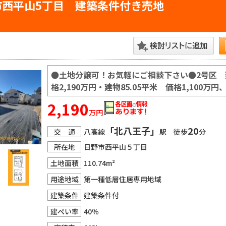
市西平山5丁目 建築条件付き売地
●土地分譲可！お気軽にご相談下さい●2号区 建
格2,190万円・建物85.05平米 価格1,100
2,190
万円
「北八王子」
20
交 通
八高線
駅 徒歩
分
所在地
日野市西平山５丁目
土地面積
110.74m²
用途地域
第一種低層住居専用地域
建築条件
建築条件付
建ぺい率
40％