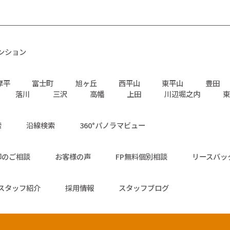
ンション
摩平
富士町
旭ヶ丘
西平山
東平山
豊田
落川
三沢
高幡
上田
川辺堀之内
東
索
沿線検索
360°パノラマビュー
却のご相談
お客様の声
FP無料個別相談
リースバッ
スタッフ紹介
採用情報
スタッフブログ