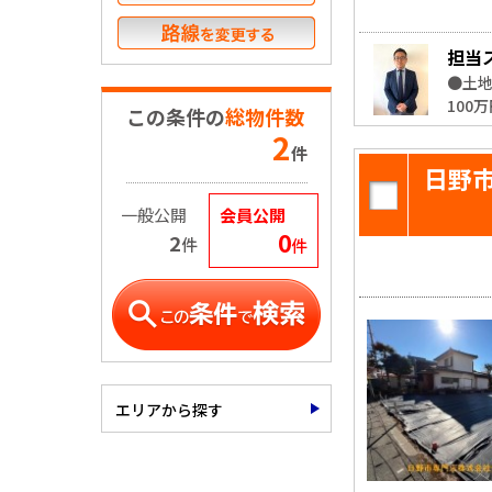
担当
●土地
100
この条件の
総物件数
2
件
日野
一般公開
会員公開
0
2
件
件
エリアから探す