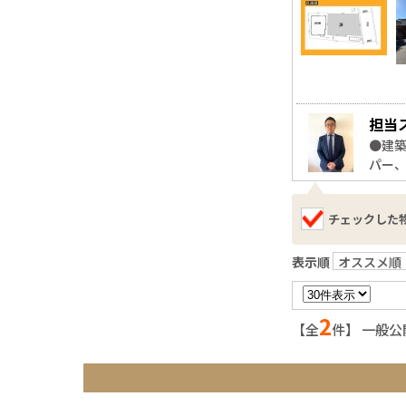
担当
●建
パー
チェックした
表示順
オススメ順
2
【全
件】 一般公