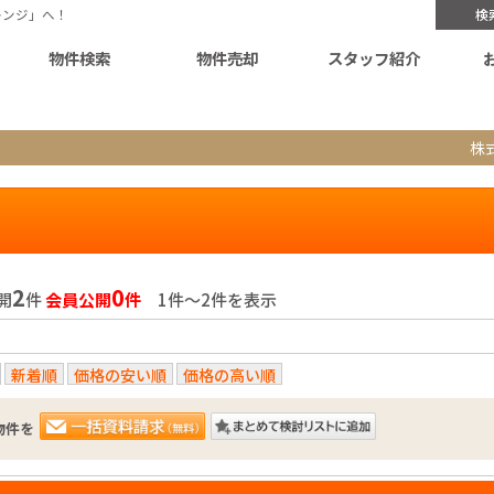
レンジ」へ！
検
物件検索
物件売却
スタッフ紹介
株
2
0
開
件
会員公開
件
1件〜2件を表示
新着順
価格の安い順
価格の高い順
物件を