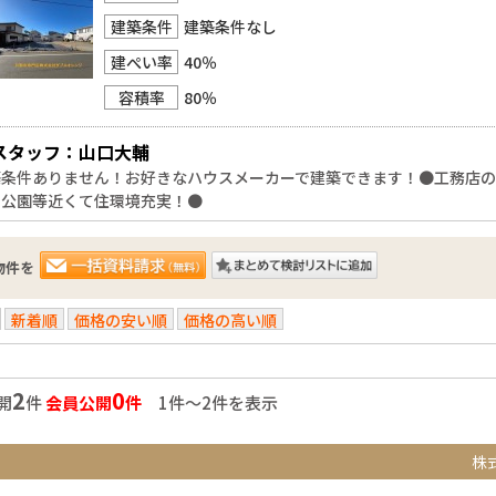
建築条件
建築条件なし
建ぺい率
40％
容積率
80％
スタッフ：山口大輔
築条件ありません！お好きなハウスメーカーで建築できます！●工務店
、公園等近くて住環境充実！●
物件を
新着順
価格の安い順
価格の高い順
2
0
開
件
会員公開
件
1件〜2件を表示
株