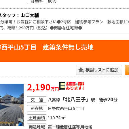
容積率
80％
スタッフ：山口大輔
分譲可！お気軽にご相談下さい●2号区　建物参考プラン　敷地面積110.74
万円、総額3,290万円（税込）●閑静な住宅街●
市西平山5丁目 建築条件無し売地
2,190
万円
「北八王子」
20
交 通
八高線
駅 徒歩
分
所在地
日野市西平山５丁目
土地面積
110.74m²
用途地域
第一種低層住居専用地域