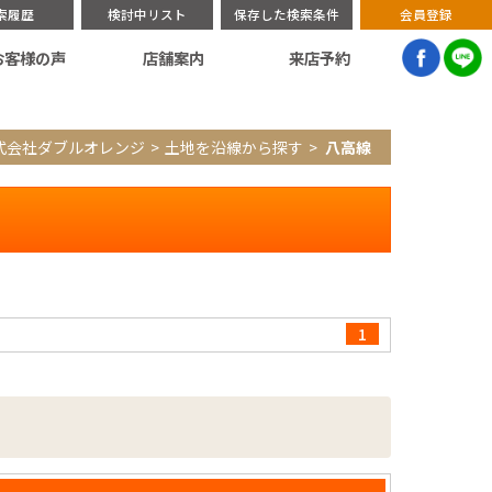
索履歴
検討中リスト
保存した検索条件
会員登録
お客様の声
店舗案内
来店予約
式会社ダブルオレンジ
土地を沿線から探す
八高線
1