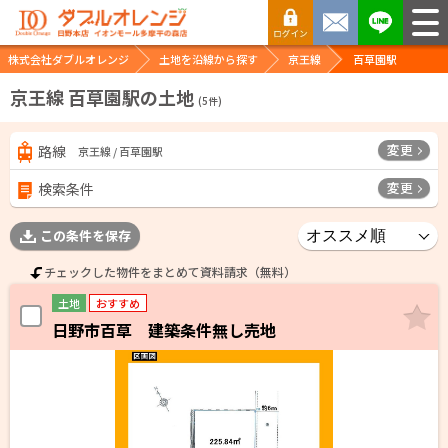
株式会社ダブルオレンジ
土地を沿線から探す
京王線
百草園駅
京王線 百草園駅の土地
(
5
件)
変更
路線
京王線 / 百草園駅
変更
検索条件
この条件を保存
チェックした物件をまとめて資料請求（無料）
土地
おすすめ
日野市百草 建築条件無し売地