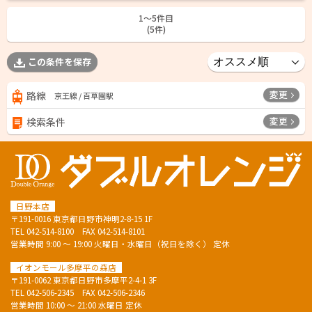
1〜5件目
(5件)
この条件を保存
変更
路線
京王線 / 百草園駅
変更
検索条件
日野本店
〒191-0016 東京都日野市神明2-8-15 1F
TEL
042-514-8100
FAX 042-514-8101
営業時間 9:00 ～ 19:00 火曜日・水曜日（祝日を除く） 定休
イオンモール多摩平の森店
〒191-0062 東京都日野市多摩平2-4-1 3F
TEL
042-506-2345
FAX 042-506-2346
営業時間 10:00 ～ 21:00 水曜日 定休