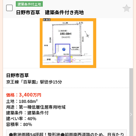
建築条件付土地
日野市百草 建築条件付き売地
日野市百草
京王線「百草園」駅徒歩
15
分
3,400
価格：
万円
土地：180.68m²
用途：第一種低層住居専用地域
建築条件：
建築条件付
建ぺい率：40％
容積率：80％
●敷地面積54坪超！整形地●前面南西道路のため、日当たり