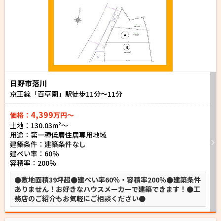
日野市落川
京王線「百草園」駅徒歩
11
分～
11
分
4,399
価格：
万円～
土地：130.03m²〜
用途：第一種低層住居専用地域
建築条件：
建築条件なし
建ぺい率：60％
容積率：200％
●敷地面積39坪超●建ぺい率60％・容積率200％●建築条件
ありません！お好きなハウスメーカーで建築できます！●工
務店のご紹介もお気軽にご相談ください●