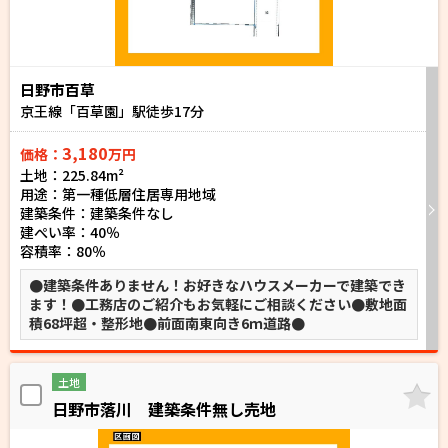
日野市百草
京王線「百草園」駅徒歩
17
分
3,180
価格：
万円
土地：225.84m²
用途：第一種低層住居専用地域
建築条件：
建築条件なし
建ぺい率：40％
容積率：80％
●建築条件ありません！お好きなハウスメーカーで建築でき
ます！●工務店のご紹介もお気軽にご相談ください●敷地面
積68坪超・整形地●前面南東向き6ｍ道路●
土地
日野市落川 建築条件無し売地