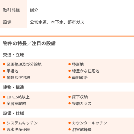
取引態様
媒介
設備
公営水道、本下水、都市ガス
物件の特長／注目の設備
交通・立地
区画整理及び分譲地
整形地
平坦地
緑豊かな住宅地
閑静な住宅地
南側道路
建物・構造
LDK15帖以上
床下収納
全居室収納
複層ガラス
設備・仕様
システムキッチン
カウンターキッチン
温水洗浄便座
浴室乾燥機