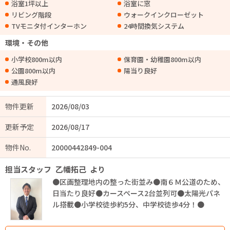
浴室1坪以上
浴室に窓
リビング階段
ウォークインクローゼット
TVモニタ付インターホン
24時間換気システム
環境・その他
小学校800m以内
保育園・幼稚園800m以内
公園800m以内
陽当り良好
通風良好
物件更新
2026/08/03
更新予定
2026/08/17
物件No.
20000442849-004
担当スタッフ
乙幡拓己
より
●区画整理地内の整った街並み●南６Ｍ公道のため、
日当たり良好●カースペース2台並列可●太陽光パネ
ル搭載●小学校徒歩約5分、中学校徒歩4分！●