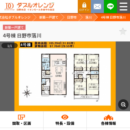
式会社ダブルオレンジ
新築一戸建て
日野市
落川
4号棟 日野市落川
新築一戸建て
4号棟 日野市落川
1/1
間取・区画
特長・設備
各棟情報