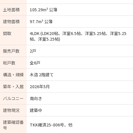
土地面積
105.29m² 公簿
建物面積
97.7m² 公簿
間取
4LDK (LDK20帖、洋室6.5帖、洋室5.25帖、洋室5.25
帖、洋室5.25帖)
販売戸数
2戸
総戸数
全6戸
構造・規模
木造 2階建て
築年・入居
2026年5月
バルコニー
南向き
建物現況
建築中
建築確認番
TKK確済25-806号、他
号