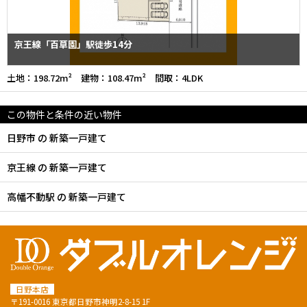
京王線「百草園」駅徒歩14分
土地：198.72m² 建物：108.47m² 間取：4LDK
この物件と条件の近い物件
日野市 の 新築一戸建て
京王線 の 新築一戸建て
高幡不動駅 の 新築一戸建て
日野本店
〒191-0016 東京都日野市神明2-8-15 1F