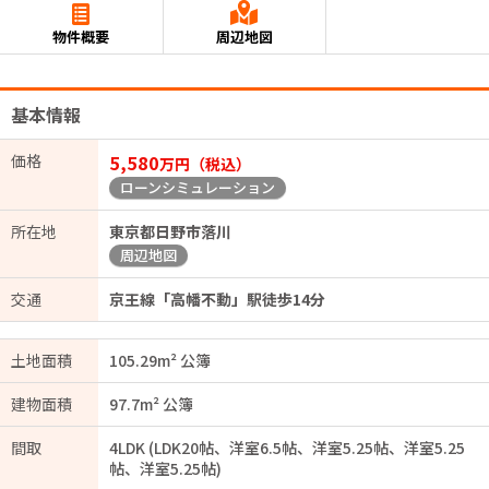
物件概要
周辺地図
基本情報
価格
5,580
万円（税込）
ローンシミュレーション
所在地
東京都日野市落川
周辺地図
交通
京王線「高幡不動」駅徒歩14分
土地面積
105.29m² 公簿
建物面積
97.7m² 公簿
間取
4LDK (LDK20帖、洋室6.5帖、洋室5.25帖、洋室5.25
帖、洋室5.25帖)