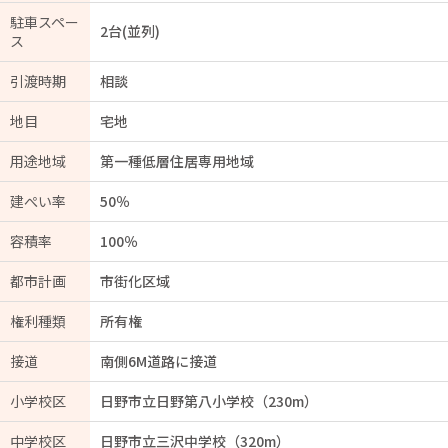
駐車スペー
2台(並列)
ス
引渡時期
相談
地目
宅地
用途地域
第一種低層住居専用地域
建ぺい率
50％
容積率
100％
都市計画
市街化区域
権利種類
所有権
接道
南側6M道路に接道
小学校区
日野市立日野第八小学校（230m）
中学校区
日野市立三沢中学校（320m）