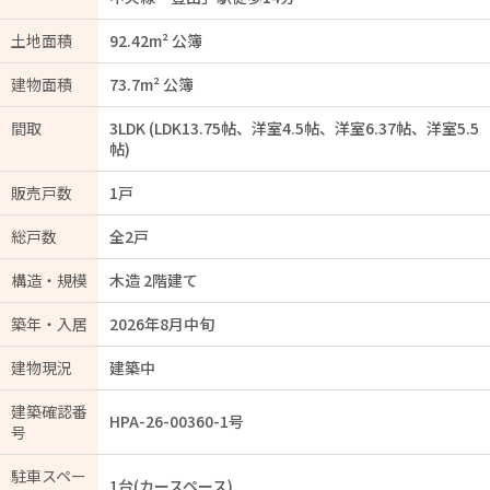
土地面積
92.42m² 公簿
建物面積
73.7m² 公簿
間取
3LDK (LDK13.75帖、洋室4.5帖、洋室6.37帖、洋室5.5
帖)
販売戸数
1戸
総戸数
全2戸
構造・規模
木造 2階建て
築年・入居
2026年8月中旬
建物現況
建築中
建築確認番
HPA-26-00360-1号
号
駐車スペー
1台(カースペース)