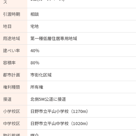
ス
引渡時期
相談
地目
宅地
用途地域
第一種低層住居専用地域
建ぺい率
40％
容積率
80％
都市計画
市街化区域
権利種類
所有権
接道
北側5M公道に接道
小学校区
日野市立平山小学校（1270m）
中学校区
日野市立平山中学校（1020m）
取引態様
媒介