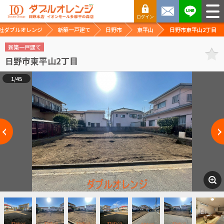
社ダブルオレンジ
新築一戸建て
日野市
東平山
日野市東平山2丁目
新築一戸建て
日野市東平山2丁目
1/45