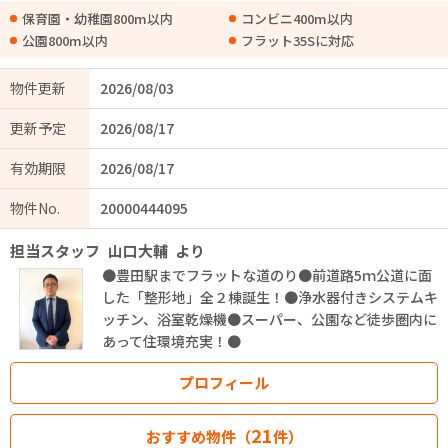
保育園・幼稚園800m以内
コンビニ400m以内
公園800m以内
フラット35Sに対応
物件更新
2026/08/03
更新予定
2026/08/17
有効期限
2026/08/17
物件No.
20000444095
担当スタッフ
山口大輔
より
●豊田駅までフラットな道のり●前道路5ｍ公道に面
した「整形地」全２棟誕生！●浄水器付きシステムキ
ッチン、浴室乾燥機●スーパー、公園など徒歩圏内に
あって住環境充実！●
プロフィール
21
おすすめ物件（
件）