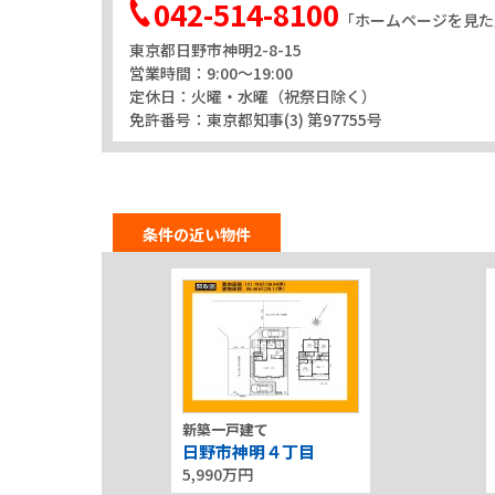
042-514-8100
コンビニ
「ホームページを見た
セブンイレブン日野台2丁目店
東京都日野市神明2-8-15
コンビニ
営業時間：9:00～19:00
ファミリーマート日野日野台店
定休日：火曜・水曜（祝祭日除く）
免許番号：東京都知事(3) 第97755号
郵便局
日野新町郵便局
病院
とりうみ歯科医院
条件の近い物件
飲食店
青柳
飲食店
日野寿司
飲食店
BERAD&BUTTER
新築一戸建て
飲食店
日野市神明４丁目
そば処 豊年屋
5,990万円