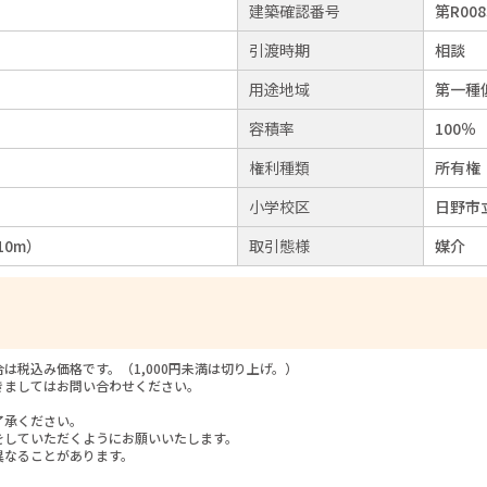
建築確認番号
第R008
引渡時期
相談
用途地域
第一種
容積率
100％
権利種類
所有権
小学校区
日野市
10m）
取引態様
媒介
税込み価格です。（1,000円未満は切り上げ。）
きましてはお問い合わせください。
了承ください。
をしていただくようにお願いいたします。
異なることがあります。