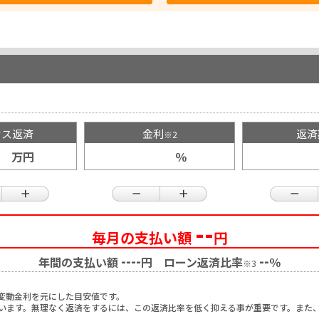
ナス返済
金利
返済
※2
万円
％
--
毎月の支払い額
円
--
--
--
年間の支払い額
円 ローン返済比率
％
※3
変動金利を元にした目安値です。
ています。無理なく返済をするには、この返済比率を低く抑える事が重要です。また