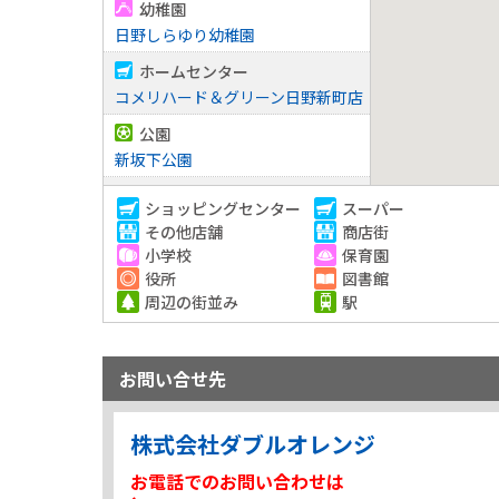
幼稚園
日野しらゆり幼稚園
ホームセンター
コメリハード＆グリーン日野新町店
公園
新坂下公園
公園
ショッピングセンター
スーパー
緑ヶ丘公園
その他店舗
商店街
小学校
保育園
公園
役所
図書館
水車堀公園
周辺の街並み
駅
公園
東光寺上公園
お問い合せ先
公園
大坂西公園
株式会社ダブルオレンジ
コンビニ
セブンイレブン日野大坂上１丁目店
お電話でのお問い合わせは