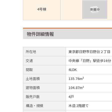
4号棟
物件詳細情報
所在地
東京都日野市日野台２丁目
交通
中央線「日野」駅徒歩16分
間取
4LDK
土地面積
135.76m²
建物面積
104.87m²
販売戸数
4戸
構造・規模
木造 2階建て