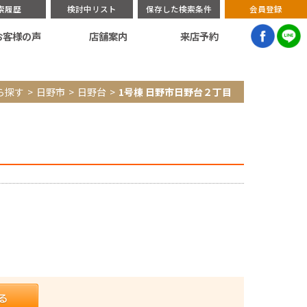
索履歴
検討中リスト
保存した検索条件
会員登録
お客様の声
店舗案内
来店予約
ら探す
日野市
日野台
1号棟 日野市日野台２丁目