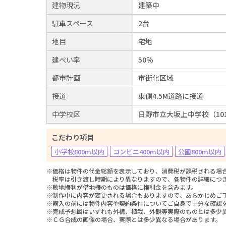
建物現況
建築中
駐車スペース
2台
地目
宅地
建ぺい率
50％
都市計画
市街化区域
接道
東側4.5M道路に接道
中学校区
日野市立大坂上中学校（10
こだわり項目
小学校800m以内
コンビニ400m以内
公園800m以内
※価格は物件の代金総額を表示しており、消費税が課税される場合は
税率は引き渡し時期により異なりますので、各物件の詳細につ
※敷地権利が借地権のものは価格に権利金を含みます。
※制作中に内容が変更される場合もありますので、あらかじめご
※購入の前には物件内容や契約条件についてご自身で十分な確認
※完成予想図はいずれも外構、植栽、外観等実際のものとは多少
※ＣＧ合成の画像の場合、実際とは多少異なる場合があります。