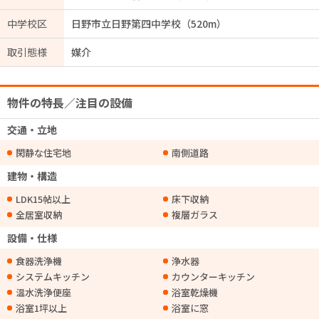
中学校区
日野市立日野第四中学校（520m）
取引態様
媒介
物件の特長／注目の設備
交通・立地
閑静な住宅地
南側道路
建物・構造
LDK15帖以上
床下収納
全居室収納
複層ガラス
設備・仕様
食器洗浄機
浄水器
システムキッチン
カウンターキッチン
温水洗浄便座
浴室乾燥機
浴室1坪以上
浴室に窓