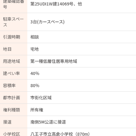
建築確認番
第25UDI1W建14069号、他
号
駐車スペー
3台(カースペース)
ス
引渡時期
相談
地目
宅地
用途地域
第一種低層住居専用地域
建ぺい率
40％
容積率
80％
都市計画
市街化区域
権利種類
所有権
接道
南側5M公道に接道
小学校区
八王子市立高倉小学校（870m）