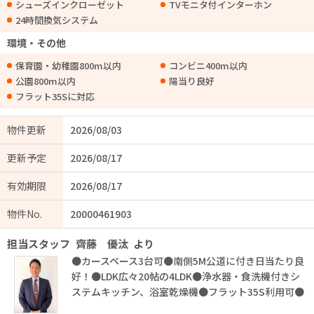
シューズインクローゼット
TVモニタ付インターホン
24時間換気システム
環境・その他
保育園・幼稚園800m以内
コンビニ400m以内
公園800m以内
陽当り良好
フラット35Sに対応
物件更新
2026/08/03
更新予定
2026/08/17
有効期限
2026/08/17
物件No.
20000461903
担当スタッフ
齊藤 優汰
より
●カースペース3台可●南側5M公道に付き日当たり良
好！●LDK広々20帖の4LDK●浄水器・食洗機付きシ
ステムキッチン、浴室乾燥機●フラット35S利用可●