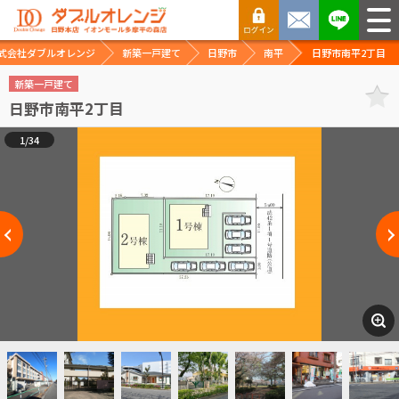
式会社ダブルオレンジ
新築一戸建て
日野市
南平
日野市南平2丁目
新築一戸建て
日野市南平2丁目
1/34