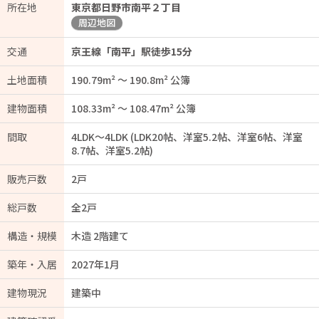
所在地
東京都日野市南平２丁目
周辺地図
交通
京王線「南平」駅徒歩15分
土地面積
190.79m² ～ 190.8m² 公簿
建物面積
108.33m² ～ 108.47m² 公簿
間取
4LDK～4LDK (LDK20帖、洋室5.2帖、洋室6帖、洋室
8.7帖、洋室5.2帖)
販売戸数
2戸
総戸数
全2戸
構造・規模
木造 2階建て
築年・入居
2027年1月
建物現況
建築中