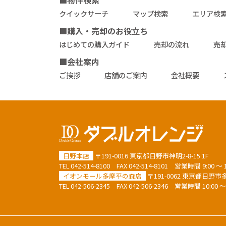
■物件検索
クイックサーチ
マップ検索
エリア検
■購入・売却のお役立ち
はじめての購入ガイド
売却の流れ
売
■会社案内
ご挨拶
店舗のご案内
会社概要
日野本店
〒191-0016 東京都日野市神明2-8-15 1F
TEL
042-514-8100
FAX 042-514-8101
営業時間 9:00 
イオンモール多摩平の森店
〒191-0062 東京都日野市多摩
TEL
042-506-2345
FAX 042-506-2346
営業時間 10:00 ～