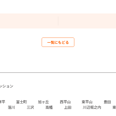
一覧にもどる
ンション
摩平
富士町
旭ヶ丘
西平山
東平山
豊田
落川
三沢
高幡
上田
川辺堀之内
東