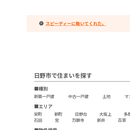
スピーディーに動いてくれた。
日野市で住まいを探す
■種別
新築一戸建
中古一戸建
土地
マ
■エリア
栄町
新町
日野台
大坂上
多
石田
宮
万願寺
新井
百草