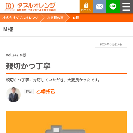
株式会社ダブルオレンジ
お客様の声
M様
M様
2024年06月14日
Vol.242
M様
親切かつ丁寧
親切かつ丁寧に対応していただき、大変良かったです。
乙幡拓己
担当