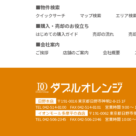
■物件検索
クイックサーチ
マップ検索
エリア検
■購入・売却のお役立ち
はじめての購入ガイド
売却の流れ
売
■会社案内
ご挨拶
店舗のご案内
会社概要
日野本店
〒191-0016 東京都日野市神明2-8-15 1F
TEL
042-514-8100
FAX 042-514-8101
営業時間 9:00 
イオンモール多摩平の森店
〒191-0062 東京都日野市多摩
TEL
042-506-2345
FAX 042-506-2346
営業時間 10:00 ～