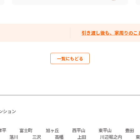
引き渡し後も、家周りのこ
一覧にもどる
ンション
摩平
富士町
旭ヶ丘
西平山
東平山
豊田
落川
三沢
高幡
上田
川辺堀之内
東