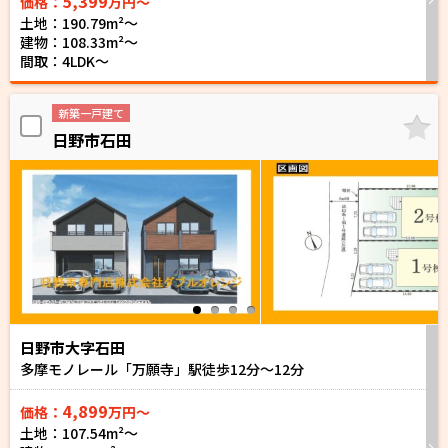
5,399
価格：
万円～
土地：190.79m²〜
建物：108.33m²〜
間取：4LDK～
新築一戸建て
日野市石田
日野市大字石田
多摩モノレール「万願寺」駅徒歩
12
分～
12
分
4,899
価格：
万円～
土地：107.54m²〜