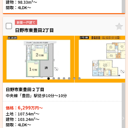
建物：98.33m²〜
間取：4LDK～
新築一戸建て
日野市東豊田2丁目
日野市東豊田２丁目
中央線「豊田」駅徒歩
10
分～
10
分
6,299
価格：
万円～
土地：107.54m²〜
建物：103.24m²〜
間取：4LDK～