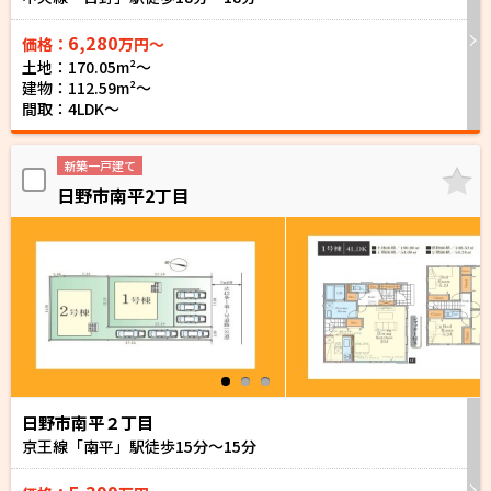
6,280
価格：
万円～
土地：170.05m²〜
建物：112.59m²〜
間取：4LDK～
新築一戸建て
日野市南平2丁目
日野市南平２丁目
京王線「南平」駅徒歩
15
分～
15
分