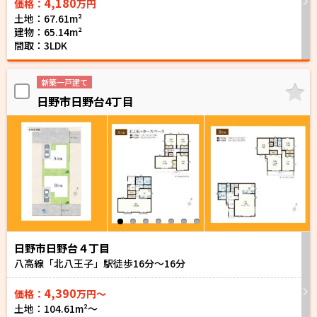
4,180
価格：
万円
土地：67.61m²
建物：65.14m²
間取：3LDK
新築一戸建て
日野市日野台4丁目
日野市日野台４丁目
八高線「北八王子」駅徒歩
16
分～
16
分
4,390
価格：
万円～
土地：104.61m²〜