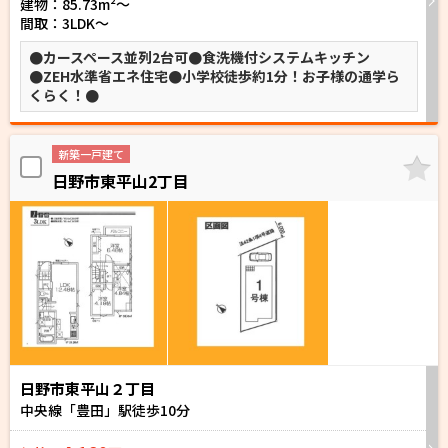
建物：85.73m²〜
間取：3LDK～
●カースペース並列2台可●食洗機付システムキッチン
●ZEH水準省エネ住宅●小学校徒歩約1分！お子様の通学ら
くらく！●
新築一戸建て
日野市東平山2丁目
日野市東平山２丁目
中央線「豊田」駅徒歩
10
分