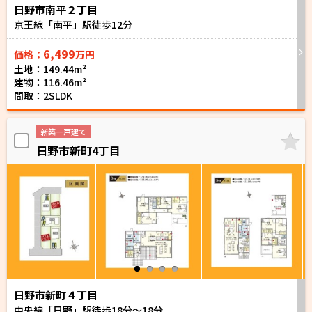
日野市南平２丁目
京王線「南平」駅徒歩
12
分
6,499
価格：
万円
土地：149.44m²
建物：116.46m²
間取：2SLDK
新築一戸建て
日野市新町4丁目
日野市新町４丁目
中央線「日野」駅徒歩
18
分～
18
分