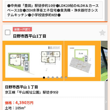
●中央線「豊田」駅徒歩約10分●LDK20帖の4LDK＆カース
ペース2台●ZEH水準省エネ住宅●食洗機・浄水器付きシス
テムキッチン●小学校徒歩約6分●
新築一戸建て
日野市西平山1丁目
日野市西平山１丁目
京王線「平山城址公園」駅徒歩
9
分
4,390
価格：
万円
土地：105m²