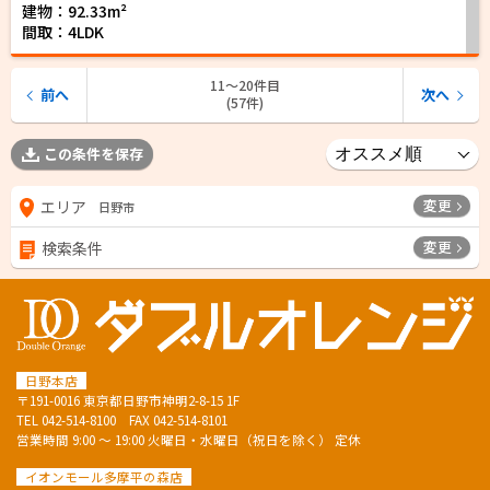
建物：92.33m²
間取：4LDK
11〜20件目
前へ
次へ
(57件)
この条件を保存
変更
エリア
日野市
変更
検索条件
日野本店
〒191-0016 東京都日野市神明2-8-15 1F
TEL
042-514-8100
FAX 042-514-8101
営業時間 9:00 ～ 19:00 火曜日・水曜日（祝日を除く） 定休
イオンモール多摩平の森店