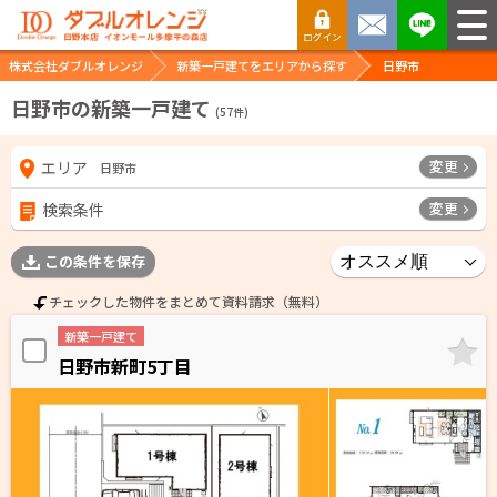
株式会社ダブルオレンジ
新築一戸建てをエリアから探す
日野市
日野市の新築一戸建て
(
57
件)
変更
エリア
日野市
変更
検索条件
この条件を保存
チェックした物件をまとめて資料請求（無料）
新築一戸建て
日野市新町5丁目