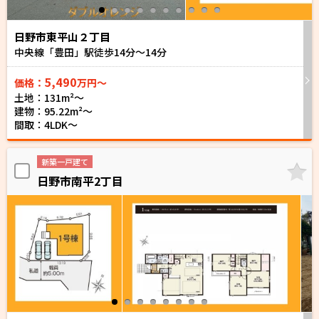
日野市東平山２丁目
中央線「豊田」駅徒歩
14
分～
14
分
5,490
価格：
万円～
土地：131m²〜
建物：95.22m²〜
間取：4LDK～
新築一戸建て
日野市南平2丁目