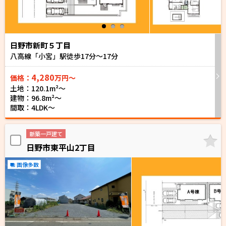
日野市新町５丁目
八高線「小宮」駅徒歩
17
分～
17
分
4,280
価格：
万円～
土地：120.1m²〜
建物：96.8m²〜
間取：4LDK～
新築一戸建て
日野市東平山2丁目
画像多数