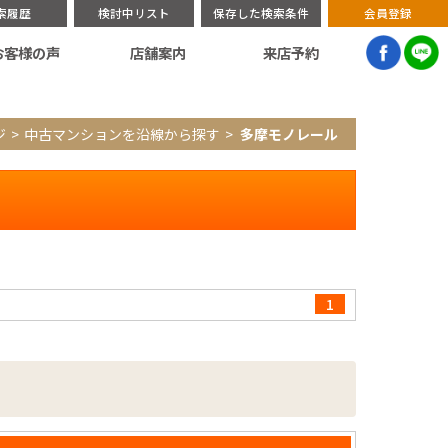
索履歴
検討中リスト
保存した検索条件
会員登録
お客様の声
店舗案内
来店予約
ジ
中古マンションを沿線から探す
多摩モノレール
1