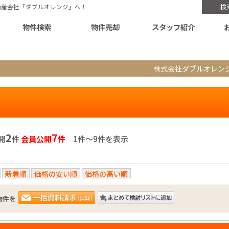
動産会社「ダブルオレンジ」へ！
検
物件検索
物件売却
スタッフ紹介
株式会社ダブルオレン
2
7
開
件
会員公開
件
1件〜9件を表示
新着順
価格の安い順
価格の高い順
物件を