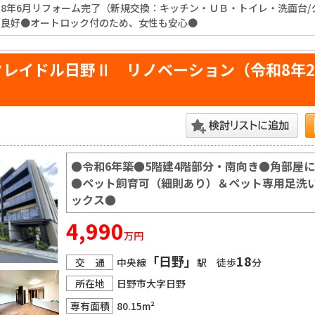
8年6月リフォーム完了（新規交換：キッチン・ＵＢ・トイレ・洗面台
り良好●オートロック付のため、女性も安心●
クレイドル日野Ⅱ リノベーション（令和8年
●令和6年築●5階建4階部分・南向き●角部屋
●ペット飼育可（細則あり）＆ペット専用足洗い
ックス●
4,990
万円
「日野」
18
交 通
中央線
駅 徒歩
分
所在地
日野市大字日野
専有面積
80.15m²