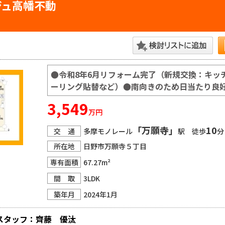
ジュ高幡不動
●令和8年6月リフォーム完了（新規交換：キッ
ーリング貼替など）●南向きのため日当たり良
3,549
万円
「万願寺」
10
交 通
多摩モノレール
駅 徒歩
分
所在地
日野市万願寺５丁目
専有面積
67.27m²
間 取
3LDK
築年月
2024年1月
スタッフ：齊藤　優汰