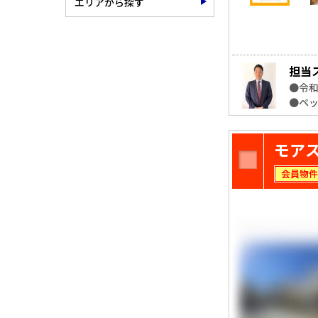
エリアから探す
担当
●令和
●ペ
モア