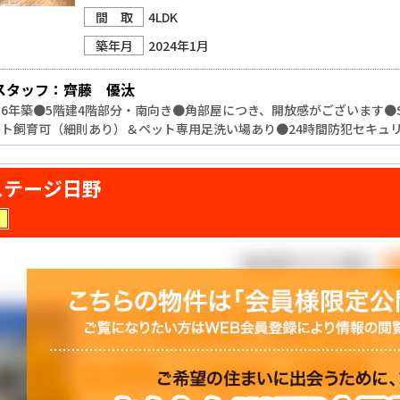
間 取
4LDK
築年月
2024年1月
スタッフ：齊藤　優汰
6年築●5階建4階部分・南向き●角部屋につき、開放感がございます●S
ット飼育可（細則あり）＆ペット専用足洗い場あり●24時間防犯セキュ
ステージ日野