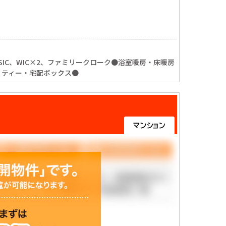
IC、WIC×2、ファミリークローク●浴室暖房・床暖房
リティー・宅配ボックス●