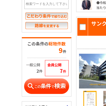
●令和
当た
サン
この条件の
総物件数
9
件
一般公開
会員公開
7
2
件
件