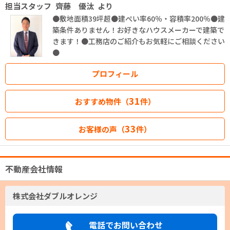
担当スタッフ
齊藤 優汰
より
●敷地面積39坪超●建ぺい率60％・容積率200％●建
築条件ありません！お好きなハウスメーカーで建築で
きます！●工務店のご紹介もお気軽にご相談ください
●
プロフィール
31
おすすめ物件（
件）
33
お客様の声（
件）
不動産会社情報
株式会社ダブルオレンジ
電話でお問い合わせ