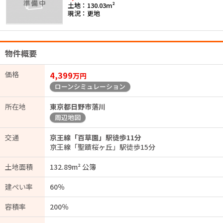
土地：130.03m²
現況：更地
物件概要
価格
4,399
万円
ローンシミュレーション
所在地
東京都日野市落川
周辺地図
交通
京王線「百草園」駅徒歩11分
京王線「聖蹟桜ヶ丘」駅徒歩15分
土地面積
132.89m² 公簿
建ぺい率
60％
容積率
200％