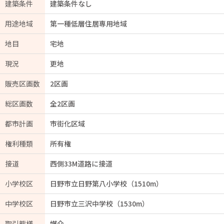
建築条件
建築条件なし
用途地域
第一種低層住居専用地域
地目
宅地
現況
更地
販売区画数
2区画
総区画数
全2区画
都市計画
市街化区域
権利種類
所有権
接道
西側33M道路に接道
小学校区
日野市立日野第八小学校（1510m）
中学校区
日野市立三沢中学校（1530m）
取引態様
媒介