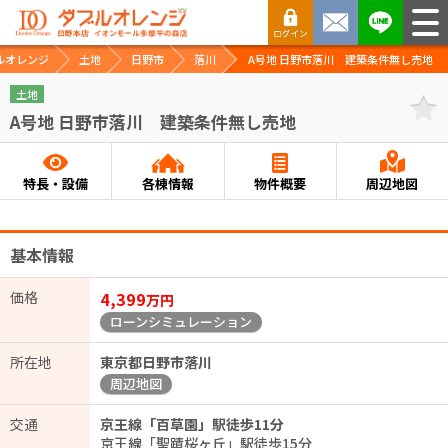
ルオレンジ
土地
日野市
落川
A号地 日野市落川 建築条件無し売地
土地
A号地 日野市落川 建築条件無し売地
特長・設備
各棟情報
物件概要
周辺地図
基本情報
価格
4,399
万円
ローンシミュレーション
所在地
東京都日野市落川
周辺地図
交通
京王線「百草園」駅徒歩11分
京王線「聖蹟桜ヶ丘」駅徒歩15分