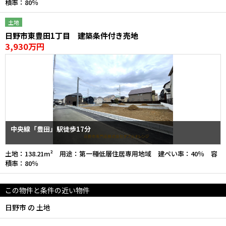
積率：80％
土地
日野市東豊田1丁目 建築条件付き売地
3,930万円
中央線「豊田」駅徒歩17分
土地：138.21m² 用途：第一種低層住居専用地域 建ぺい率：40％ 容
積率：80％
この物件と条件の近い物件
日野市 の 土地