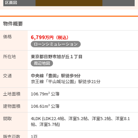
区画図
物件概要
価格
6,799
万円（税込）
ローンシミュレーション
所在地
東京都日野市旭が丘１丁目
周辺地図
交通
中央線「豊田」駅徒歩9分
京王線「平山城址公園」駅徒歩21分
土地面積
106.79m² 公簿
建物面積
106.61m² 公簿
間取
4LDK (LDK22.4帖、洋室5.2帖、洋室5.2帖、洋室8.1
帖、洋室5.7帖)
販売戸数
1戸