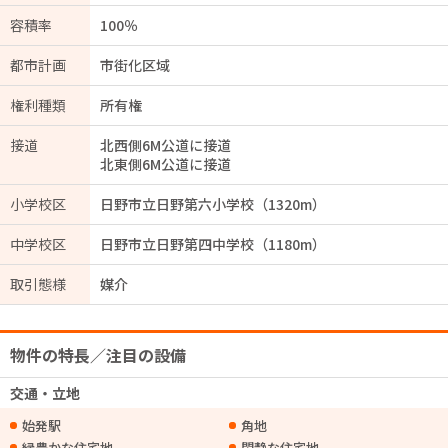
容積率
100％
都市計画
市街化区域
権利種類
所有権
接道
北西側6M公道に接道
北東側6M公道に接道
小学校区
日野市立日野第六小学校（1320m）
中学校区
日野市立日野第四中学校（1180m）
取引態様
媒介
物件の特長／注目の設備
交通・立地
始発駅
角地
緑豊かな住宅地
閑静な住宅地