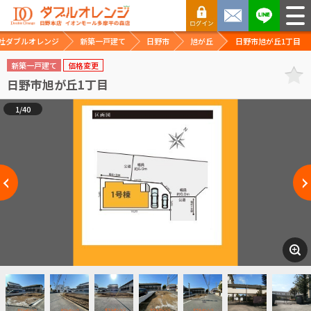
社ダブルオレンジ
新築一戸建て
日野市
旭が丘
日野市旭が丘1丁目
新築一戸建て
価格変更
日野市旭が丘1丁目
1/40