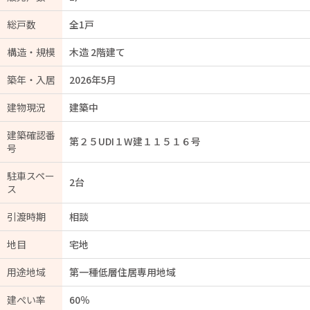
総戸数
全1戸
構造・規模
木造 2階建て
築年・入居
2026年5月
建物現況
建築中
建築確認番
第２５UDI１W建１１５１６号
号
駐車スペー
2台
ス
引渡時期
相談
地目
宅地
用途地域
第一種低層住居専用地域
建ぺい率
60％