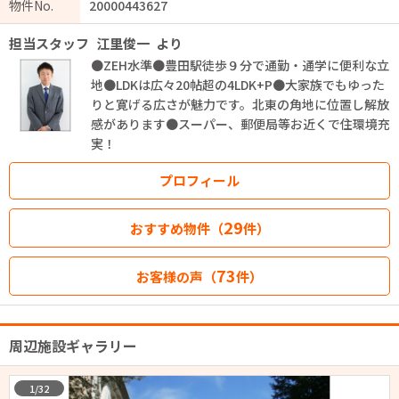
物件No.
20000443627
担当スタッフ
江里俊一
より
●ZEH水準●豊田駅徒歩９分で通勤・通学に便利な立
地●LDKは広々20帖超の4LDK+P●大家族でもゆった
りと寛げる広さが魅力です。北東の角地に位置し解放
感があります●スーパー、郵便局等お近くで住環境充
実！
プロフィール
29
おすすめ物件（
件）
73
お客様の声（
件）
周辺施設ギャラリー
1/32