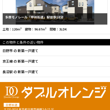
多摩モノレール「甲州街道」駅徒歩18分
土地：120m² 建物：96.67m² 間取：3LDK
この物件と条件の近い物件
日野市 の 新築一戸建て
京王線 の 新築一戸建て
長沼駅 の 新築一戸建て
日野本店
〒191-0016 東京都日野市神明2-8-15 1F