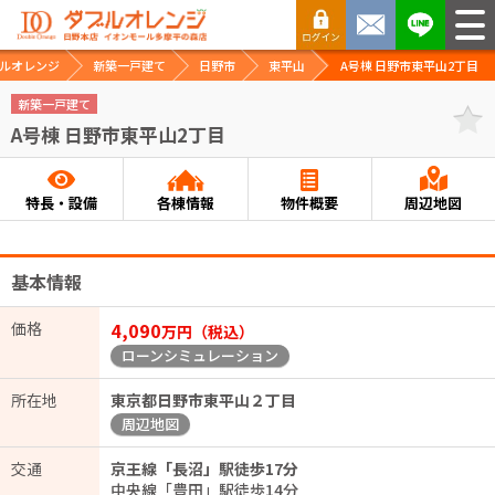
ルオレンジ
新築一戸建て
日野市
東平山
A号棟 日野市東平山2丁目
新築一戸建て
A号棟 日野市東平山2丁目
特長・設備
各棟情報
物件概要
周辺地図
基本情報
価格
4,090
万円（税込）
ローンシミュレーション
所在地
東京都日野市東平山２丁目
周辺地図
交通
京王線「長沼」駅徒歩17分
中央線「豊田」駅徒歩14分