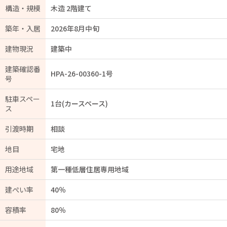
構造・規模
木造 2階建て
築年・入居
2026年8月中旬
建物現況
建築中
建築確認番
HPA-26-00360-1号
号
駐車スペー
1台(カースペース)
ス
引渡時期
相談
地目
宅地
用途地域
第一種低層住居専用地域
建ぺい率
40％
容積率
80％