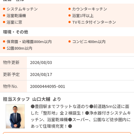
システムキッチン
カウンターキッチン
浴室乾燥機
浴室1坪以上
浴室に窓
TVモニタ付インターホン
環境・その他
保育園・幼稚園800m以内
コンビニ400m以内
公園800m以内
物件更新
2026/08/03
更新予定
2026/08/17
物件No.
20000444095-001
担当スタッフ
山口大輔
より
●豊田駅までフラットな道のり●前道路5ｍ公道に面
した「整形地」全２棟誕生！●浄水器付きシステムキ
ッチン、浴室乾燥機●スーパー、公園など徒歩圏内に
あって住環境充実！●