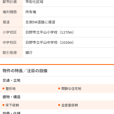
都市計画
市街化区域
権利種類
所有権
接道
北側5M道路に接道
小学校区
日野市立平山小学校（1270m）
中学校区
日野市立平山中学校（1020m）
取引態様
媒介
物件の特長／注目の設備
交通・立地
整形地
閑静な住宅地
建物・構造
床下収納
全居室収納
設備・仕様