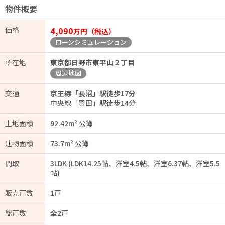
物件概要
価格
4,090
万円（税込）
ローンシミュレーション
所在地
東京都日野市東平山２丁目
周辺地図
交通
京王線「長沼」駅徒歩17分
中央線「豊田」駅徒歩14分
土地面積
92.42m² 公簿
建物面積
73.7m² 公簿
間取
3LDK (LDK14.25帖、洋室4.5帖、洋室6.37帖、洋室5.5
帖)
販売戸数
1戸
総戸数
全2戸