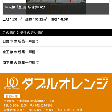
中央線「豊田」駅徒歩14分
土地：131m² 建物：95.22m² 間取：4LDK
この物件と条件の近い物件
日野市 の 新築一戸建て
京王線 の 新築一戸建て
南平駅 の 新築一戸建て
日野本店
〒191-0016 東京都日野市神明2-8-15 1F
TEL
042-514-8100
FAX 042-514-8101
営業時間 9:00 ～ 19:00 火曜日・水曜日（祝日を除く） 定休