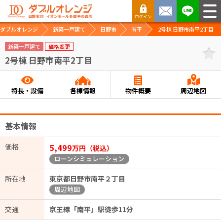
ダブルオレンジ
新築一戸建て
日野市
南平
2号棟 日野市南平2丁目
新築一戸建て
価格変更
2号棟 日野市南平2丁目
特長・設備
各棟情報
物件概要
周辺地図
基本情報
価格
5,499
万円（税込）
ローンシミュレーション
所在地
東京都日野市南平２丁目
周辺地図
交通
京王線「南平」駅徒歩11分