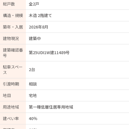
総戸数
全2戸
構造・規模
木造 2階建て
築年・入居
2026年8月
建物現況
建築中
建築確認番
第25UDI1W建11489号
号
駐車スペー
2台
ス
引渡時期
相談
地目
宅地
用途地域
第一種低層住居専用地域
建ぺい率
40％