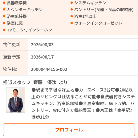
食器洗浄機
システムキッチン
カウンターキッチン
パントリー(食器・食品の収納庫)
浴室乾燥機
浴室1坪以上
浴室に窓
ウォークインクローゼット
TVモニタ付インターホン
物件更新
2026/08/03
更新予定
2026/08/17
物件No.
20000444156-002
担当スタッフ
齊藤 優汰
より
●駅まで平坦な好立地●カースペース2台可●20帖以
上のリビングは仕切ることが可能●食洗器付きシステ
ムキッチン、浴室乾燥機●全居室収納、床下収納、パ
ントリー、WIC付きで収納豊富！●京王線『南平駅』
徒歩11分
プロフィール