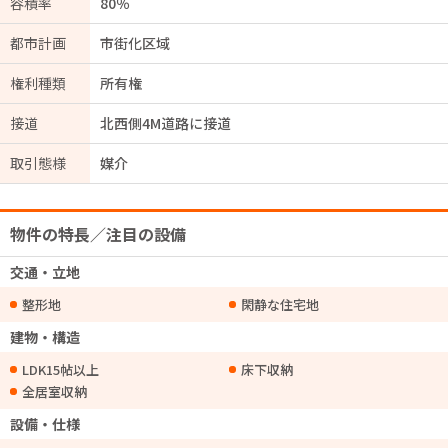
容積率
80％
都市計画
市街化区域
権利種類
所有権
接道
北西側4M道路に接道
取引態様
媒介
物件の特長／注目の設備
交通・立地
整形地
閑静な住宅地
建物・構造
LDK15帖以上
床下収納
全居室収納
設備・仕様