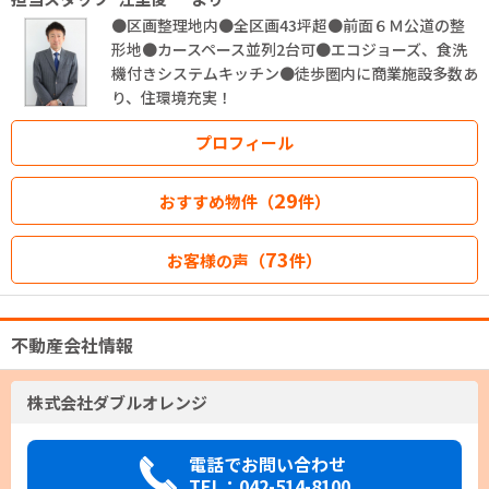
●区画整理地内●全区画43坪超●前面６Ｍ公道の整
形地●カースペース並列2台可●エコジョーズ、食洗
機付きシステムキッチン●徒歩圏内に商業施設多数あ
り、住環境充実！
プロフィール
29
おすすめ物件（
件）
73
お客様の声（
件）
不動産会社情報
株式会社ダブルオレンジ
電話でお問い合わせ
TEL：042-514-8100