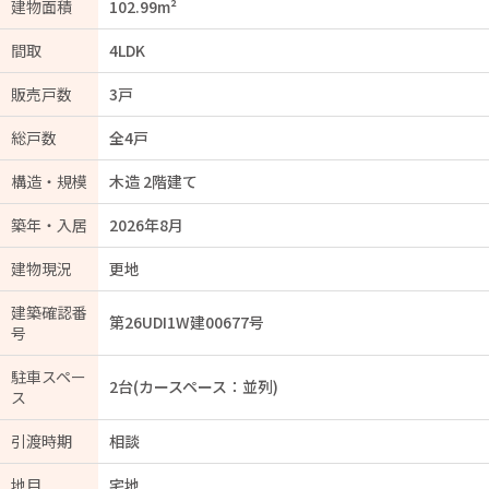
建物面積
102.99m²
間取
4LDK
販売戸数
3戸
総戸数
全4戸
構造・規模
木造 2階建て
築年・入居
2026年8月
建物現況
更地
建築確認番
第26UDI1W建00677号
号
駐車スペー
2台(カースペース：並列)
ス
引渡時期
相談
地目
宅地