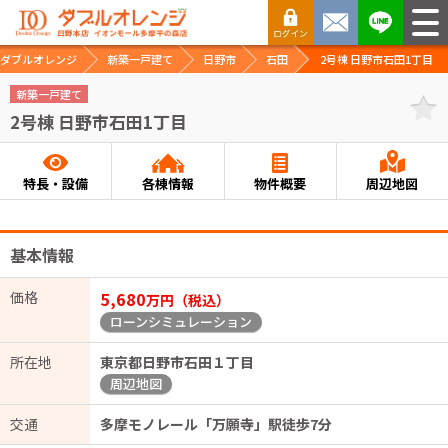
ダブルオレンジ
新築一戸建て
日野市
石田
2号棟 日野市石田1丁目
新築一戸建て
2号棟 日野市石田1丁目
特長・設備
各棟情報
物件概要
周辺地図
基本情報
価格
5,680
万円（税込）
ローンシミュレーション
所在地
東京都日野市石田１丁目
周辺地図
交通
多摩モノレール「万願寺」駅徒歩7分