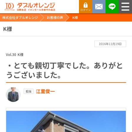
株式会社ダブルオレンジ
お客様の声
K様
K様
2016年11月19日
Vol.30
K様
・とても親切丁寧でした。ありがと
うございました。
江里俊一
担当