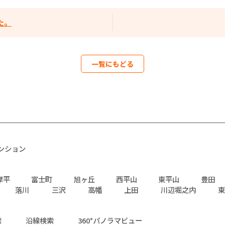
た。
一覧にもどる
ンション
摩平
富士町
旭ヶ丘
西平山
東平山
豊田
落川
三沢
高幡
上田
川辺堀之内
東
索
沿線検索
360°パノラマビュー