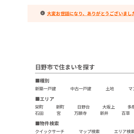
大変お世話になり、ありがとうございまし
日野市で住まいを探す
■種別
新築一戸建
中古一戸建
土地
マ
■エリア
栄町
新町
日野台
大坂上
多
石田
宮
万願寺
新井
百草
■物件検索
クイックサーチ
マップ検索
エリア検