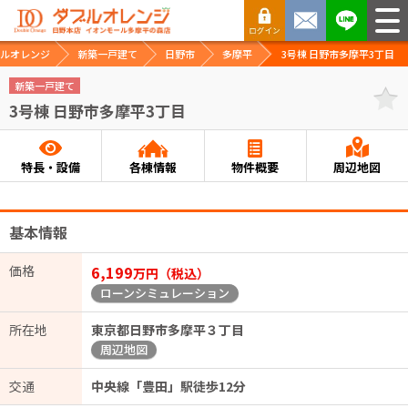
ルオレンジ
新築一戸建て
日野市
多摩平
3号棟 日野市多摩平3丁目
新築一戸建て
3号棟 日野市多摩平3丁目
特長・設備
各棟情報
物件概要
周辺地図
基本情報
価格
6,199
万円（税込）
ローンシミュレーション
所在地
東京都日野市多摩平３丁目
周辺地図
交通
中央線「豊田」駅徒歩12分