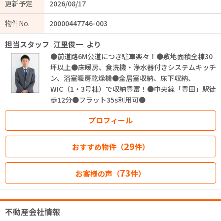
更新予定
2026/08/17
物件No.
20000447746-003
担当スタッフ
江里俊一
より
●前道路6M公道につき駐車楽々！●敷地面積全棟30
坪以上●床暖房、食洗機・浄水器付きシステムキッチ
ン、浴室暖房乾燥機●全居室収納、床下収納、
WIC（1・3号棟）で収納豊富！●中央線「豊田」駅徒
歩12分●フラット35s利用可●
プロフィール
29
おすすめ物件（
件）
73
お客様の声（
件）
不動産会社情報