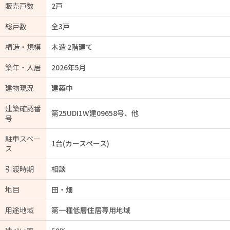
販売戸数
2戸
総戸数
全3戸
構造・規模
木造 2階建て
築年・入居
2026年5月
建物現況
建築中
建築確認番
第25UDI1W建09658号、他
号
駐車スペー
1台(カースペース)
ス
引渡時期
相談
地目
田・畑
用途地域
第一種低層住居専用地域