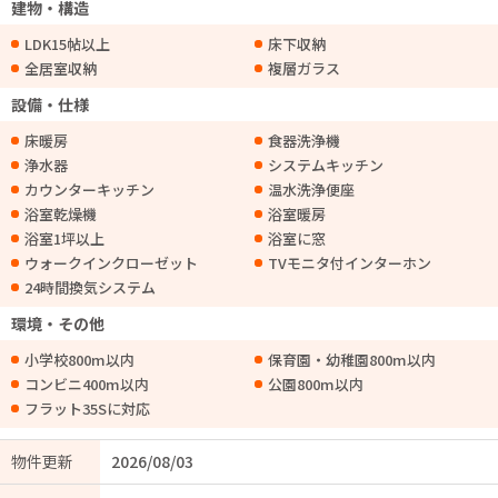
建物・構造
LDK15帖以上
床下収納
全居室収納
複層ガラス
設備・仕様
床暖房
食器洗浄機
浄水器
システムキッチン
カウンターキッチン
温水洗浄便座
浴室乾燥機
浴室暖房
浴室1坪以上
浴室に窓
ウォークインクローゼット
TVモニタ付インターホン
24時間換気システム
環境・その他
小学校800m以内
保育園・幼稚園800m以内
コンビニ400m以内
公園800m以内
フラット35Sに対応
物件更新
2026/08/03