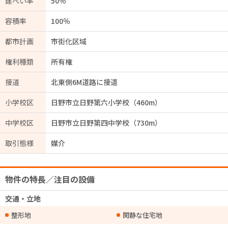
建ぺい率
50％
容積率
100％
都市計画
市街化区域
権利種類
所有権
接道
北東側6M道路に接道
小学校区
日野市立日野第六小学校（460m）
中学校区
日野市立日野第四中学校（730m）
取引態様
媒介
物件の特長／注目の設備
交通・立地
整形地
閑静な住宅地