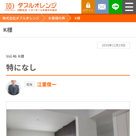
株式会社ダブルオレンジ
お客様の声
K様
K様
2016年11月19日
Vol.46
K様
特になし
江里俊一
担当