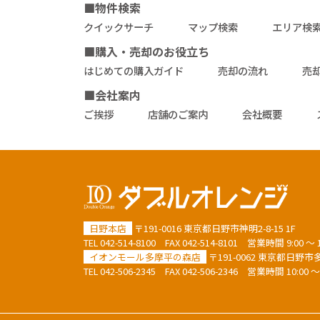
■物件検索
クイックサーチ
マップ検索
エリア検
■購入・売却のお役立ち
はじめての購入ガイド
売却の流れ
売
■会社案内
ご挨拶
店舗のご案内
会社概要
日野本店
〒191-0016 東京都日野市神明2-8-15 1F
TEL
042-514-8100
FAX 042-514-8101
営業時間 9:00 
イオンモール多摩平の森店
〒191-0062 東京都日野市多摩
TEL
042-506-2345
FAX 042-506-2346
営業時間 10:00 ～