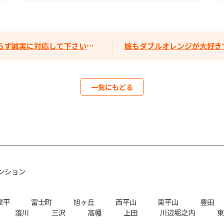
誠実に対応して下さいました。
娘もダブルオレンジが大好きで、店舗の
一覧にもどる
ンション
摩平
富士町
旭ヶ丘
西平山
東平山
豊田
落川
三沢
高幡
上田
川辺堀之内
東