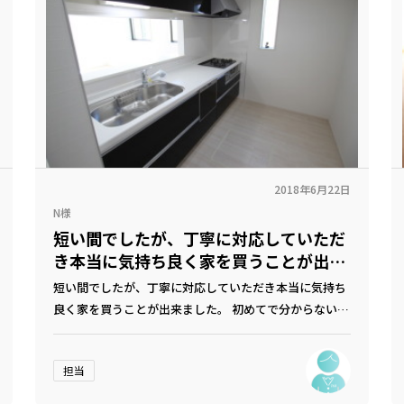
2018年6月22日
N様
短い間でしたが、丁寧に対応していただ
き本当に気持ち良く家を買うことが出来
ました。
短い間でしたが、丁寧に対応していただき本当に気持ち
良く家を買うことが出来ました。 初めてで分からないこ
とも事も多く、不安でいっぱいでしたが大久保さんにし
っかり教えてもらえて安心して取引できました。 本当に
担当
ありがとうございました。もうお世話にならないように
（笑）楽しく住まわしてもらいます！