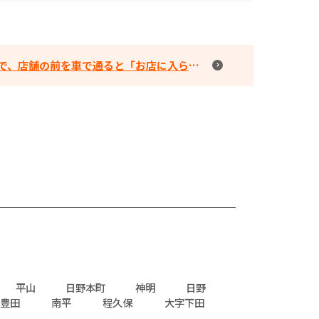
前を車で通ると「お店に入らないの？」と言ってきます。
平山
日野本町
神明
日野
豊田
南平
程久保
大字下田