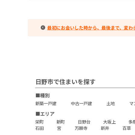
最初にお会いした時から、最後まで、変わらず
日野市で住まいを探す
■種別
新築一戸建
中古一戸建
土地
マ
■エリア
栄町
新町
日野台
大坂上
多
石田
宮
万願寺
新井
百草