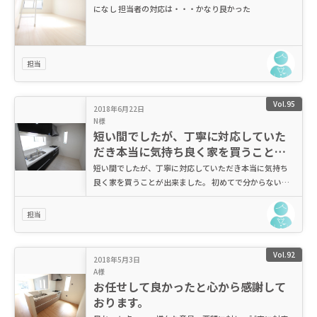
になし 担当者の対応は・・・かなり良かった
担当
Vol.95
2018年6月22日
N様
短い間でしたが、丁寧に対応していた
だき本当に気持ち良く家を買うことが
出来ました。
短い間でしたが、丁寧に対応していただき本当に気持ち
良く家を買うことが出来ました。 初めてで分からないこ
とも事も多く、不安でいっぱいでしたが大久保さんにし
っかり教えてもらえて安心して取引できました。 本当に
担当
ありがとうございました。もうお世話にならないように
（笑）楽しく住まわしてもらいます！
Vol.92
2018年5月3日
A様
お任せして良かったと心から感謝して
おります。